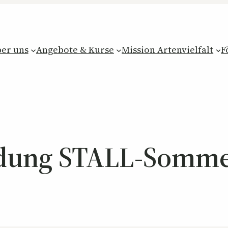
er uns
Angebote & Kurse
Mission Artenvielfalt
F
ung STALL-Somme