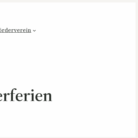
örderverein
rferien